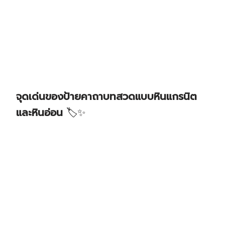
จุดเด่นของป้ายคาถาบทสวดแบบหินแกรนิต
และหินอ่อน
🏷️✨