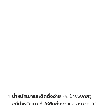
น้ำหนักเบาและติดตั้งง่าย
💨: ป้ายพลาสวู
ดมีน้ำหนักเบา ทำให้ติดตั้งง่ายและสะดวก ไม่