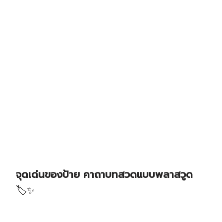
จุดเด่นของป้าย คาถาบทสวดแบบพลาสวูด
🏷️✨