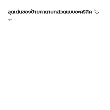
จุดเด่นของป้ายคาถาบทสวดแบบอะคริลิค
🏷️
✨