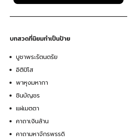
บทสวดที่นิยมทำเป็นป้าย
บูชาพระรัตนตรัย
อิติปิโส
พาหุงมหากา
ชินบัญชร
แผ่เมตตา
คาถาเงินล้าน
คาถามหาจักรพรรดิ