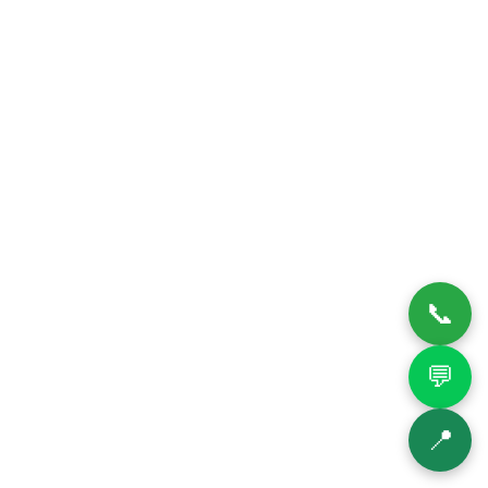
📞
💬
📍