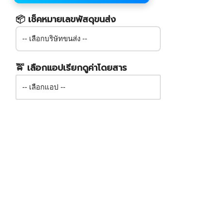
📦 เช็คหมายเลขพัสดุขนส่ง
🚖 เลือกแอปเรียกดูค่าโดยสาร