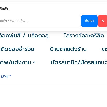
ายสำนักงาน
ป้ายบ้านเลขที่ / ป้ายติดผนั
สินค้า
ป้ายคาถาบทสวด
ป้ายชื่อติดหน้าอ
ค้นหา
✕
ล็อกพ่นสี / บล็อกฉลุ
โล่รางวัลอะคริลิค
ายติดของชำร่วย
ป้ายตกแต่งร้าน
ต
านศพ/แต่งงาน
บัตรสมาชิก/บัตรสแกนจ
่างๆ