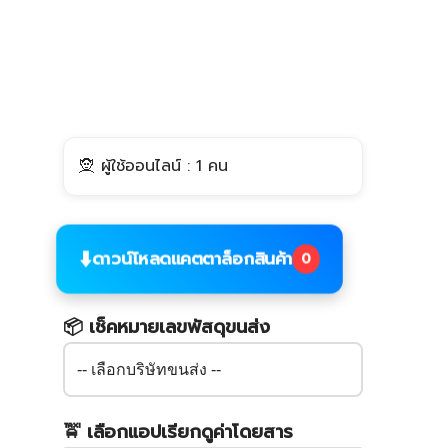
🧝 ผู้ใช้ออนไลน์ : 1 คน
⬇️
ดาวน์โหลดแคตตาล็อกสินค้า
0
📦 เช็คหมายเลขพัสดุขนส่ง
🚖 เลือกแอปเรียกดูค่าโดยสาร