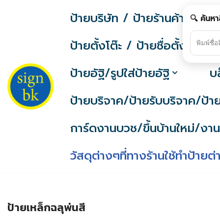
ป้ายบริษัท / ป้ายร้านค้า / ป้
🔍 ค้นหา
Skip
to
ป้ายตั้งโต๊ะ / ป้ายชื่อตั้งโต๊ะ
content
ป้ายอัฐิ/รูปใส่ป้ายอัฐิ
บ
ป้ายบริจาค/ป้ายรับบริจาค/ป้
การ์ดงานบวช/ขึ้นบ้านใหม่/ง
วัสดุต่างๆที่ทางร้านใช้ทำป้ายต
ป้ายเหล็กฉลุพ่นสี