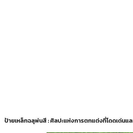
ป้ายเหล็กฉลุพ่นสี : ศิลปะแห่งการตกแต่งที่โดดเด่นแ