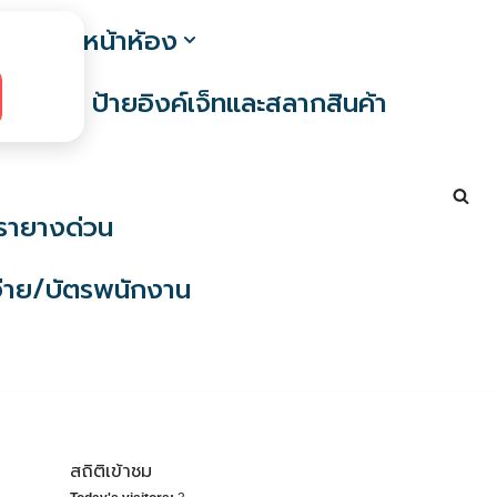
ง / ป้ายหน้าห้อง
ก
ป้ายอิงค์เจ็ทและสลากสินค้า
รายางด่วน
่าย/บัตรพนักงาน
สถิติเข้าชม