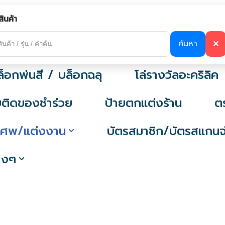
ายสำนักงาน
ป้ายบ้านเลขที่ / ป้ายติดผนั
สินค้า
ป้ายคาถาบทสวด
ป้ายชื่อติดหน้าอ
ค้นหา
✕
ล็อกพ่นสี / บล็อกฉลุ
โล่รางวัลอะคริลิค
ายติดของชำร่วย
ป้ายตกแต่งร้าน
ต
านศพ/แต่งงาน
บัตรสมาชิก/บัตรสแกนจ
่างๆ