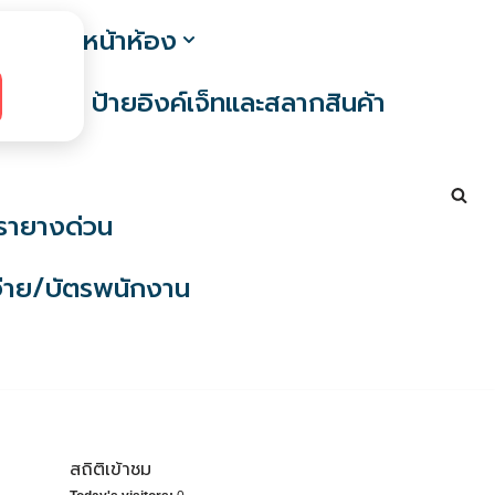
ง / ป้ายหน้าห้อง
ก
ป้ายอิงค์เจ็ทและสลากสินค้า
รายางด่วน
่าย/บัตรพนักงาน
สถิติเข้าชม