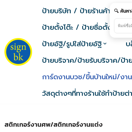
ป้ายบริษัท / ป้ายร้านค้า / ป้
🔍 ค้นหา
Skip
to
ป้ายตั้งโต๊ะ / ป้ายชื่อตั้งโต๊ะ
content
ป้ายอัฐิ/รูปใส่ป้ายอัฐิ
บ
ป้ายบริจาค/ป้ายรับบริจาค/ป้
การ์ดงานบวช/ขึ้นบ้านใหม่/ง
วัสดุต่างๆที่ทางร้านใช้ทำป้ายต
สติกเกอร์งานศพ/สติกเกอร์งานแต่ง