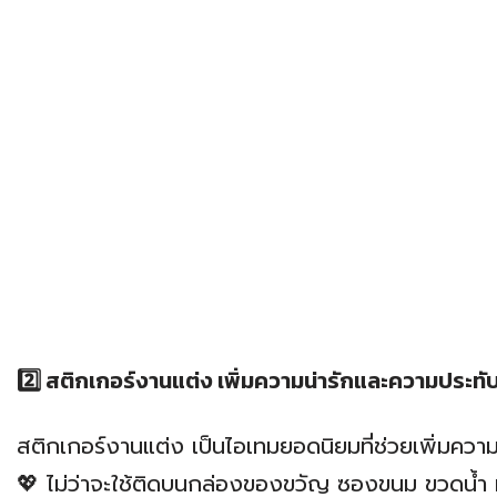
2️⃣ สติกเกอร์งานแต่ง เพิ่มความน่ารักและความประทั
สติกเกอร์งานแต่ง เป็นไอเทมยอดนิยมที่ช่วยเพิ่ม
💖 ไม่ว่าจะใช้ติดบนกล่องของขวัญ ซองขนม ขวดน้ำ หรื