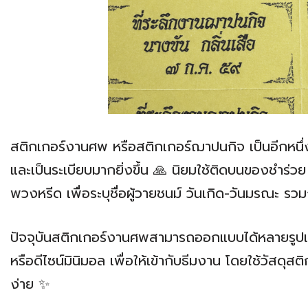
สติกเกอร์งานศพ หรือสติกเกอร์ฌาปนกิจ เป็นอีกหนึ่
และเป็นระเบียบมากยิ่งขึ้น 🙏 นิยมใช้ติดบนของชำร
พวงหรีด เพื่อระบุชื่อผู้วายชนม์ วันเกิด-วันมรณะ รว
ปัจจุบันสติกเกอร์งานศพสามารถออกแบบได้หลายรูปแ
หรือดีไซน์มินิมอล เพื่อให้เข้ากับธีมงาน โดยใช้วัสด
ง่าย ✨