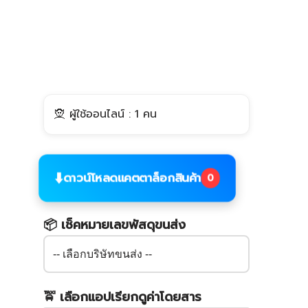
🧝 ผู้ใช้ออนไลน์ : 1 คน
⬇️
ดาวน์โหลดแคตตาล็อกสินค้า
0
📦 เช็คหมายเลขพัสดุขนส่ง
🚖 เลือกแอปเรียกดูค่าโดยสาร