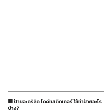
🏢 ป้ายอะคริลิค ไดคัทสติกเกอร์ ใช้ทำป้ายอะไร
บ้าง?