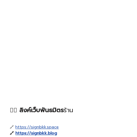
❤️‍🔥 ลิงค์เว็บพันธมิตร
ร้าน
🔗
https://signbkk.space
🔗
https://signbkk.blog