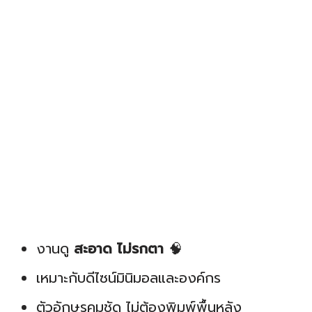
งานดู
สะอาด ไม่รกตา
🧠
เหมาะกับดีไซน์มินิมอลและองค์กร
ตัวอักษรคมชัด ไม่ต้องพิมพ์พื้นหลัง