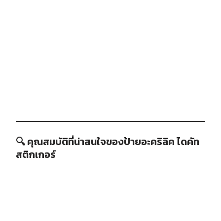
🔍 คุณสมบัติที่น่าสนใจของป้ายอะคริลิค ไดคัท
สติกเกอร์