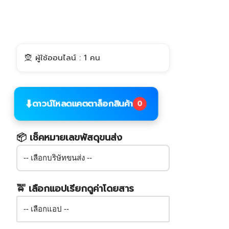
🧝 ผู้ใช้ออนไลน์ : 1 คน
⬇️
ดาวน์โหลดแคตตาล็อกสินค้า
0
📦 เช็คหมายเลขพัสดุขนส่ง
🚖 เลือกแอปเรียกดูค่าโดยสาร