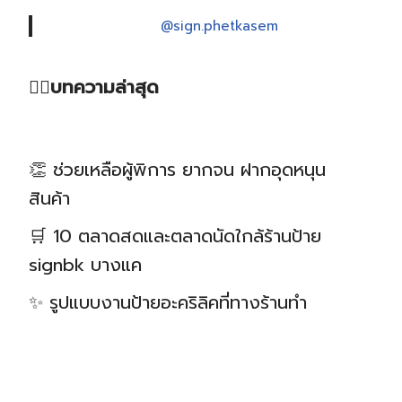
@sign.phetkasem
❤️‍🔥บทความล่าสุด
👏 ช่วยเหลือผู้พิการ ยากจน ฝากอุดหนุน
สินค้า
🛒 10 ตลาดสดและตลาดนัดใกล้ร้านป้าย
signbk บางแค
✨ รูปแบบงานป้ายอะคริลิคที่ทางร้านทำ