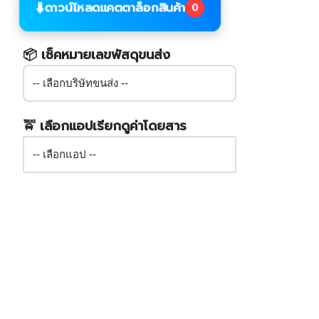
⬇️
ดาวน์โหลดแคตตาล็อกสินค้า
0
📦 เช็คหมายเลขพัสดุขนส่ง
🚖 เลือกแอปเรียกดูค่าโดยสาร