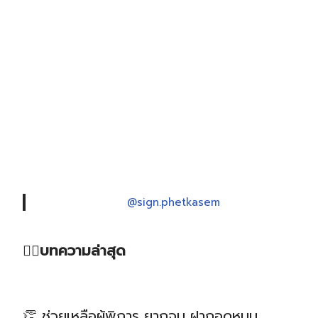
@sign.phetkasem
❤️‍🔥บทความล่าสุด
👏 ช่วยเหลือผู้พิการ ยากจน ฝากอุดหนุน