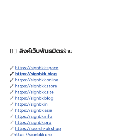
❤️‍🔥 ลิงค์เว็บพันธมิตร
ร้าน
🔗
https://signbkk.space
🔗
https://signbkk.blog
🔗
https://signbkk.online
🔗
https://signbkk.store
🔗
https://signbkk.site
🔗
https://signbk.blog
🔗
https://signbk.in
🔗
https://signbk.asia
🔗
https://signbk.info
🔗
https://signbk.pro
🔗
https://search-ok.shop
🔗
https://signbkk.pro